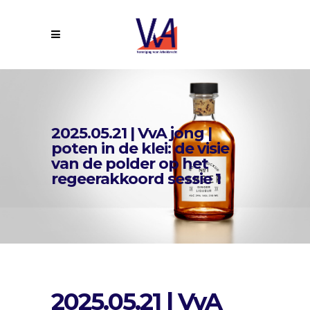
2025.05.21 | VvA jong |
poten in de klei: de visie
van de polder op het
regeerakkoord sessie 1
2025.05.21 | VvA