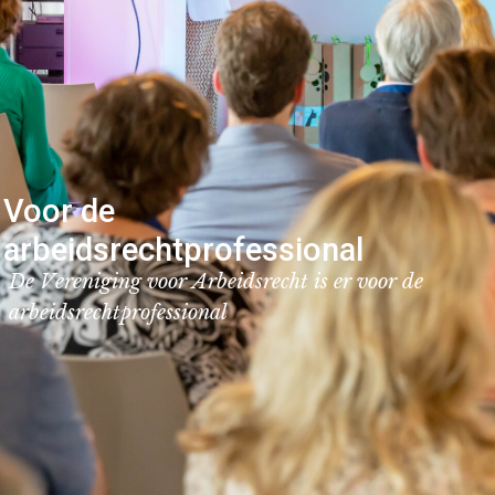
Voor de
arbeidsrechtprofessional
D
e
V
e
r
e
n
i
g
i
n
g
v
o
o
r
A
r
b
e
i
d
s
r
e
c
h
t
i
s
e
r
v
o
o
r
d
e
a
r
b
e
i
d
s
r
e
c
h
t
p
r
o
f
e
s
s
i
o
n
a
l