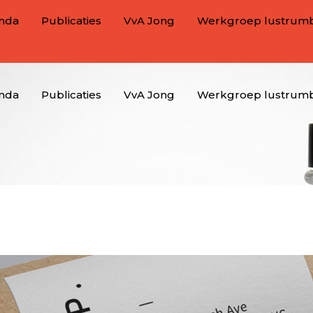
nda
Publicaties
VvA Jong
Werkgroep lustrum
nda
Publicaties
VvA Jong
Werkgroep lustrum