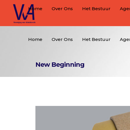
Home
Over Ons
Het Bestuur
Age
Home
Over Ons
Het Bestuur
Age
New Beginning