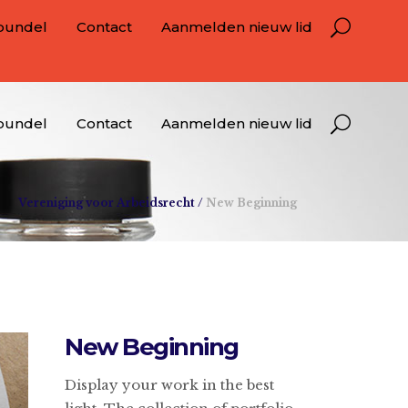
bundel
Contact
Aanmelden nieuw lid
bundel
Contact
Aanmelden nieuw lid
Vereniging voor Arbeidsrecht
/
New Beginning
New Beginning
Display your work in the best