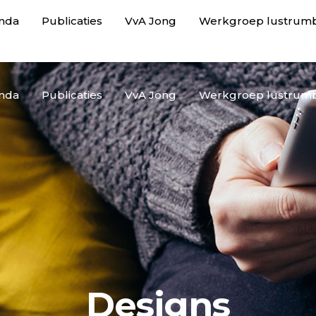
nda
Publicaties
VvA Jong
Werkgroep lustrum
nda
Publicaties
VvA Jong
Werkgroep lustrum
Designs