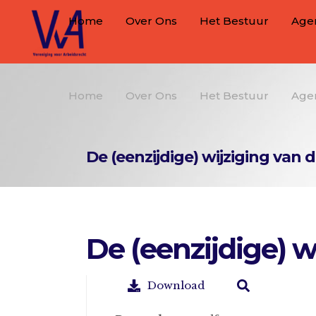
Home
Over Ons
Het Bestuur
Age
Home
Over Ons
Het Bestuur
Age
De (eenzijdige) wijziging van
De (eenzijdige) 
Download