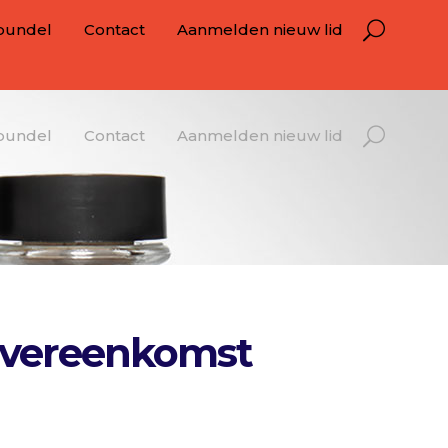
bundel
Contact
Aanmelden nieuw lid
bundel
Contact
Aanmelden nieuw lid
sovereenkomst