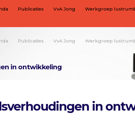
nda
Publicaties
VvA Jong
Werkgroep lustrum
nda
Publicaties
VvA Jong
Werkgroep lustrum
en in ontwikkeling
dsverhoudingen in ontw