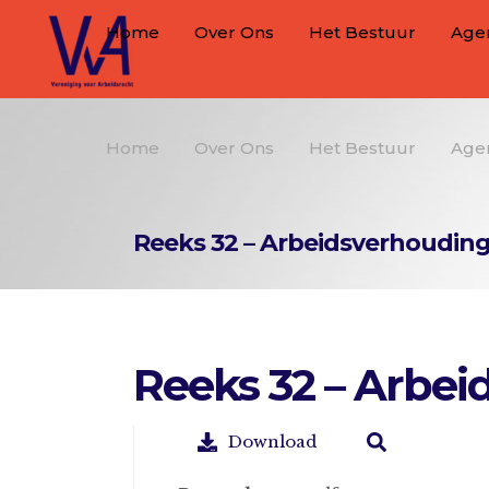
Home
Over Ons
Het Bestuur
Age
Home
Over Ons
Het Bestuur
Age
Reeks 32 – Arbeidsverhouding
Reeks 32 – Arbei
Download