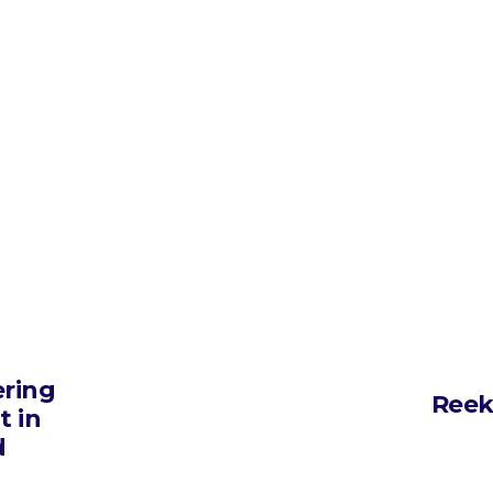
ering
Reek
t in
d