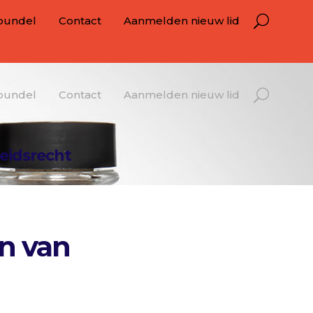
bundel
Contact
Aanmelden nieuw lid
bundel
Contact
Aanmelden nieuw lid
eidsrecht
n van