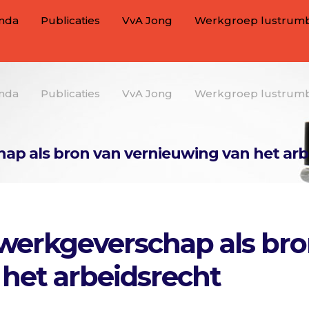
nda
Publicaties
VvA Jong
Werkgroep lustrum
nda
Publicaties
VvA Jong
Werkgroep lustrum
ap als bron van vernieuwing van het arb
werkgeverschap als bro
het arbeidsrecht