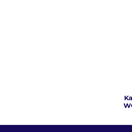
Ka
WO