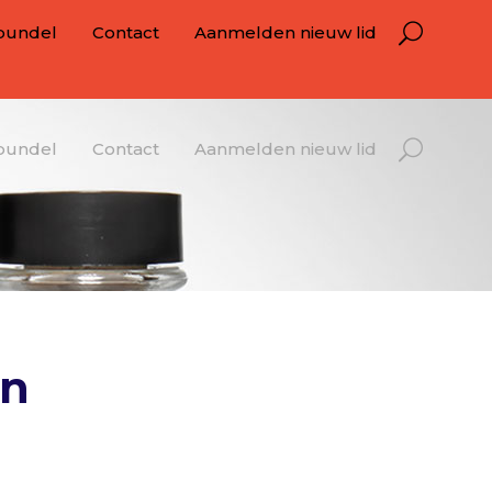
bundel
Contact
Aanmelden nieuw lid
bundel
Contact
Aanmelden nieuw lid
en