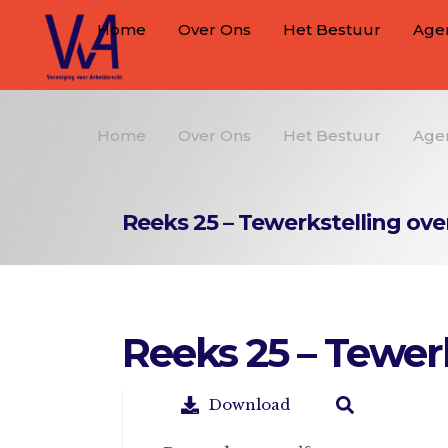
Home
Over Ons
Het Bestuur
Age
Home
Over Ons
Het Bestuur
Age
Reeks 25 – Tewerkstelling ov
Reeks 25 – Tewer
Download