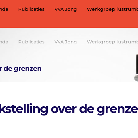
nda
Publicaties
VvA Jong
Werkgroep lustrum
nda
Publicaties
VvA Jong
Werkgroep lustrum
er de grenzen
kstelling over de grenz