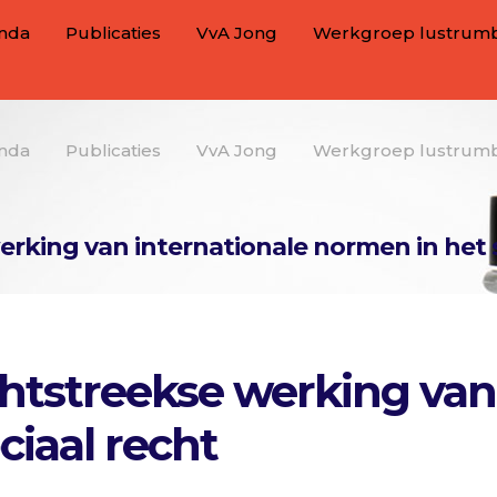
nda
Publicaties
VvA Jong
Werkgroep lustrum
nda
Publicaties
VvA Jong
Werkgroep lustrum
erking van internationale normen in het 
chtstreekse werking van
ciaal recht