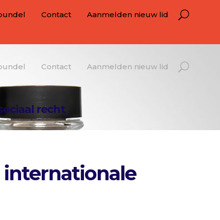
bundel
Contact
Aanmelden nieuw lid
bundel
Contact
Aanmelden nieuw lid
sociaal recht
 internationale