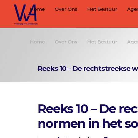
Home
Over Ons
Het Bestuur
Age
Home
Over Ons
Het Bestuur
Age
Reeks 10 – De rechtstreekse w
Reeks 10 – De re
normen in het so