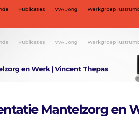
nda
Publicaties
VvA Jong
Werkgroep lustrum
nda
Publicaties
VvA Jong
Werkgroep lustrum
elzorg en Werk | Vincent Thepas
sentatie Mantelzorg en 