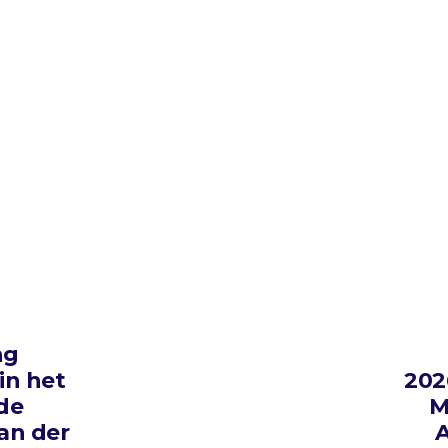
ng
in het
202
 de
M
van der