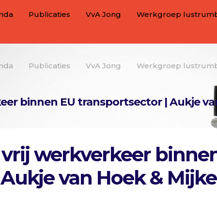
nda
Publicaties
VvA Jong
Werkgroep lustrum
nda
Publicaties
VvA Jong
Werkgroep lustrum
keer binnen EU transportsector | Aukje va
 vrij werkverkeer binne
 Aukje van Hoek & Mijke