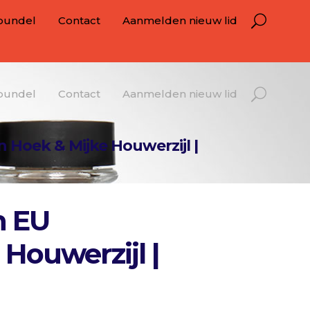
bundel
Contact
Aanmelden nieuw lid
bundel
Contact
Aanmelden nieuw lid
n Hoek & Mijke Houwerzijl |
n EU
 Houwerzijl |