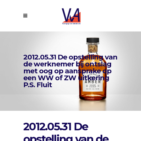
2012.05.31 De opstelling van
de werknemer bij ontslag
met oog op aansprake op
een WW of ZW uitkering
P.S. Fluit
2012.05.31 De
opstelling van de