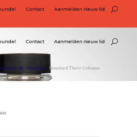
bundel
Contact
Aanmelden nieuw lid
bundel
Contact
Aanmelden nieuw lid
Arbeidsrecht
/
Portfolio
/
Standard Three Columns
PHY