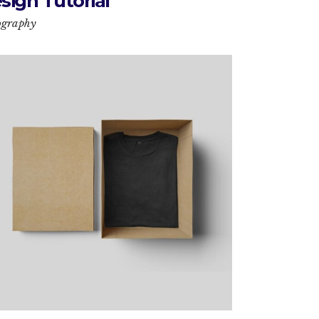
sign Tutorial
ography