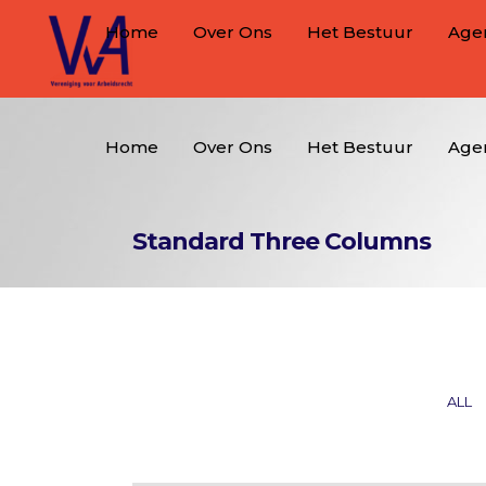
Home
Over Ons
Het Bestuur
Age
Home
Over Ons
Het Bestuur
Age
Standard Three Columns
ALL