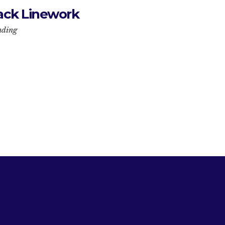
ack Linework
nding