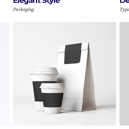
Elegant Style
De
Packaging
Typ