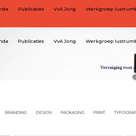
nda
Publicaties
VvA Jong
Werkgroep lustrum
nda
Publicaties
VvA Jong
Werkgroep lustrum
Vereniging voor 
BRANDING
DESIGN
PACKAGING
PRINT
TYPOGRA