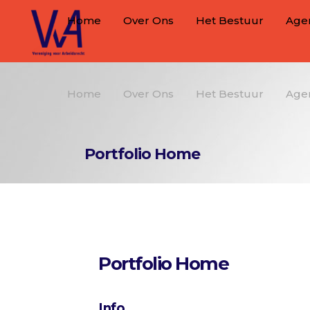
Home
Over Ons
Het Bestuur
Age
Home
Over Ons
Het Bestuur
Age
Portfolio Home
Portfolio Home
Info