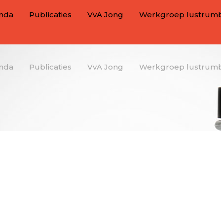
nda
Publicaties
VvA Jong
Werkgroep lustrum
nda
Publicaties
VvA Jong
Werkgroep lustrum