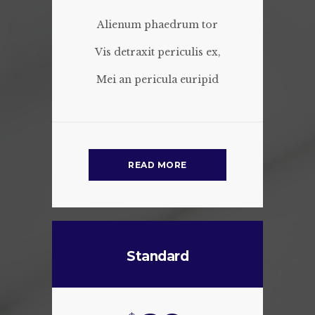
Alienum phaedrum tor
Vis detraxit periculis ex,
Mei an pericula euripid
READ MORE
Standard