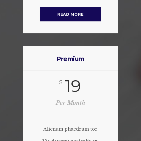
READ MORE
Premium
19
$
Per Month
Alienum phaedrum tor