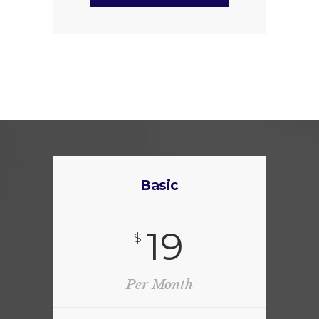
Basic
19
$
Per Month