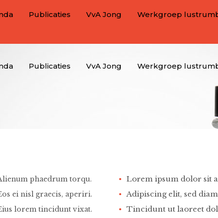
nda
Publicaties
VvA Jong
Werkgroep lustrum
nda
Publicaties
VvA Jong
Werkgroep lustrum
Lorem ipsum dolor sit 
Alienum phaedrum torqu.
Adipiscing elit, sed diam
Eos ei nisl graecis, aperiri.
Tincidunt ut laoreet do
Eius lorem tincidunt vixat.