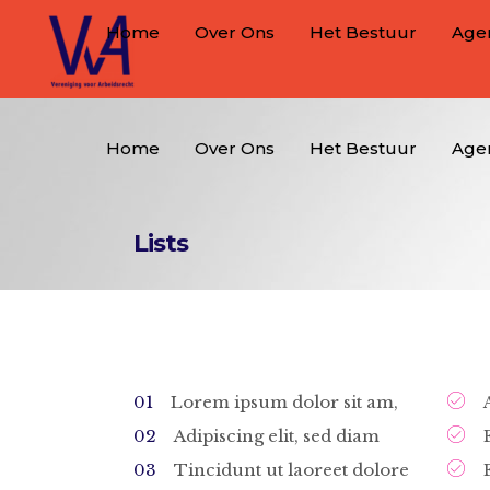
Home
Over Ons
Het Bestuur
Age
Home
Over Ons
Het Bestuur
Age
Lists
Lorem ipsum dolor sit am,
Adipiscing elit, sed diam
Tincidunt ut laoreet dolore