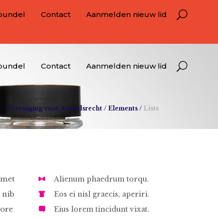
bundel
Contact
Aanmelden nieuw lid
bundel
Contact
Aanmelden nieuw lid
Vereniging voor Arbeidsrecht
/
Elements
/
Lists
amet
Alienum phaedrum torqu.
 nib
Eos ei nisl graecis, aperiri.
lore
Eius lorem tincidunt vixat.