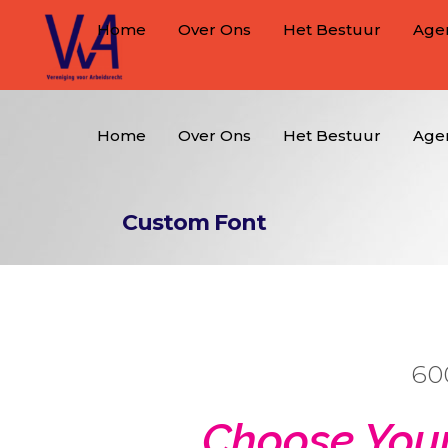
Home
Over Ons
Het Bestuur
Age
Home
Over Ons
Het Bestuur
Age
Custom Font
60
Choose Your