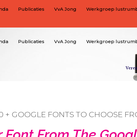
nda
Publicaties
VvA Jong
Werkgroep lustrum
nda
Publicaties
VvA Jong
Werkgroep lustrum
Veren
0 + GOOGLE FONTS TO CHOOSE F
 Font From The Googl