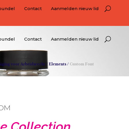
bundel
Contact
Aanmelden nieuw lid
bundel
Contact
Aanmelden nieuw lid
iging voor Arbeidsrecht
/
Elements
/
Custom Font
ROM
e Collection