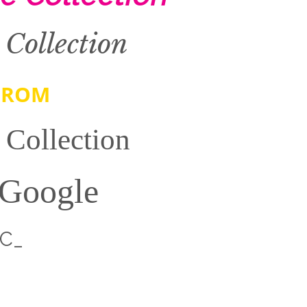
Collection
 FROM
Collection
 Google
Col
_