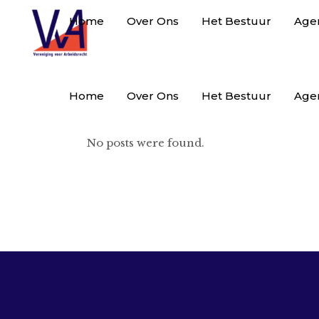
Home
Over Ons
Het Bestuur
Age
Home
Over Ons
Het Bestuur
Age
No posts were found.