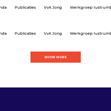
nda
Publicaties
VvA Jong
Werkgroep lustrum
nda
Publicaties
VvA Jong
Werkgroep lustrum
SHOW MORE